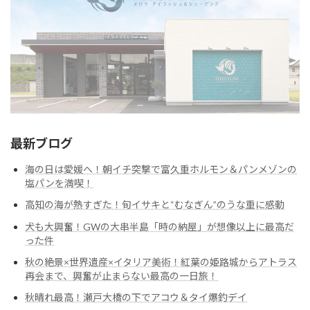
最新ブログ
海の日は愛媛へ！朝イチ突撃で富久重ホルモン＆パンメゾンの
塩パンを満喫！
高知の海が熱すぎた！旬イサキと“むなぎん”のうな重に感動
犬も大興奮！GWの大串半島「時の納屋」が想像以上に最高だ
った件
秋の絶景×世界遺産×イタリア美術！紅葉の姫路城からアトラス
再会まで、興奮が止まらない最高の一日旅！
秋晴れ最高！瀬戸大橋の下でアコウ＆タイ爆釣デイ