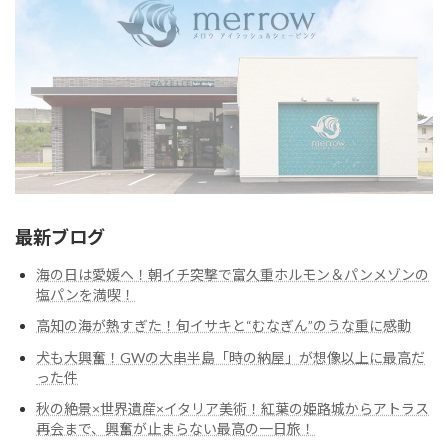
最新ブログ
海の日は愛媛へ！朝イチ突撃で富久重ホルモン＆パンメゾンの
塩パンを満喫！
高知の海が熱すぎた！旬イサキと“むなぎん”のうな重に感動
犬も大興奮！GWの大串半島「時の納屋」が想像以上に最高だ
った件
秋の絶景×世界遺産×イタリア美術！紅葉の姫路城からアトラス
再会まで、興奮が止まらない最高の一日旅！