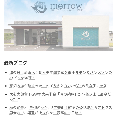
最新ブログ
海の日は愛媛へ！朝イチ突撃で富久重ホルモン＆パンメゾンの
塩パンを満喫！
高知の海が熱すぎた！旬イサキと“むなぎん”のうな重に感動
犬も大興奮！GWの大串半島「時の納屋」が想像以上に最高だ
った件
秋の絶景×世界遺産×イタリア美術！紅葉の姫路城からアトラス
再会まで、興奮が止まらない最高の一日旅！