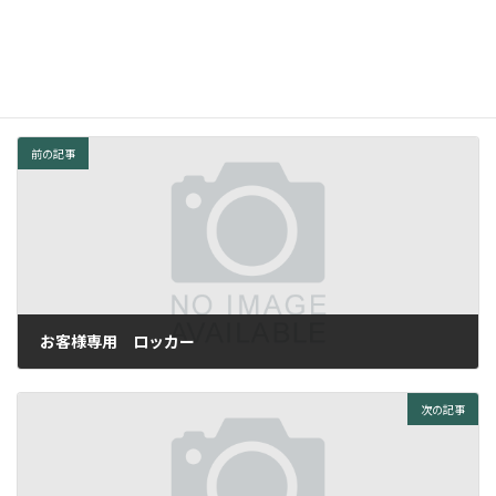
｢美容液発想ヘアカラー」
カラーストーリーｉプライムに変わり
新
日
ました。 シアバター、ローズウォータージェル配合でより表現力
時
豊かな髪へ
:
前の記事
お客様専用 ロッカー
2013年4月1日
次の記事