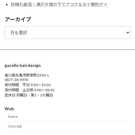
秋晴れ最高！瀬戸大橋の下でアコウ＆タイ爆釣デイ
アーカイブ
ア
ー
カ
イ
ブ
gazelle hairdesign
香川県丸亀市郡家町2390-1
0877-28-9978
受付時間 平日 9:30～19:30
受付時間 土日祭 9:00～18:30
定休日:月曜日・第1・3火曜日
Web
home
Concept