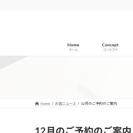
コ
ナ
ン
ビ
テ
ゲ
ン
ー
ツ
シ
へ
ョ
Home
Concept
ス
ン
ホーム
コンセプト
キ
に
ッ
移
プ
動
home
お店ニュース
12月のご予約のご案内
12月のご予約のご案内