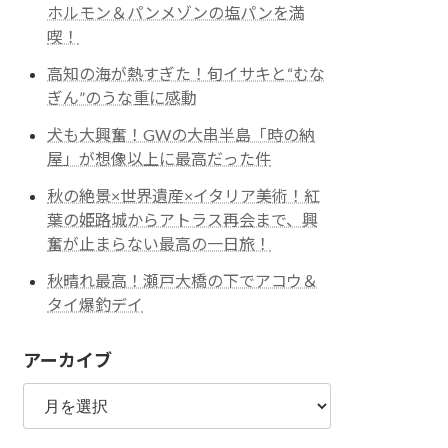
ホルモン＆パンメゾンの塩パンを満
喫！
高知の海が熱すぎた！旬イサキと“むな
ぎん”のうな重に感動
犬も大興奮！GWの大串半島「時の納
屋」が想像以上に最高だった件
秋の絶景×世界遺産×イタリア美術！紅
葉の姫路城からアトラス再会まで、興
奮が止まらない最高の一日旅！
秋晴れ最高！瀬戸大橋の下でアコウ＆
タイ爆釣デイ
アーカイブ
ア
ー
カ