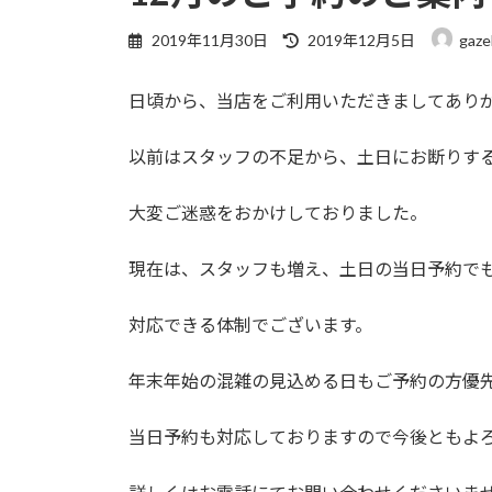
最
2019年11月30日
2019年12月5日
gaze
終
更
日頃から、当店をご利用いただきましてあり
新
日
時
以前はスタッフの不足から、土日にお断りす
:
大変ご迷惑をおかけしておりました。
現在は、スタッフも増え、土日の当日予約で
対応できる体制でございます。
年末年始の混雑の見込める日もご予約の方優
当日予約も対応しておりますので今後ともよ