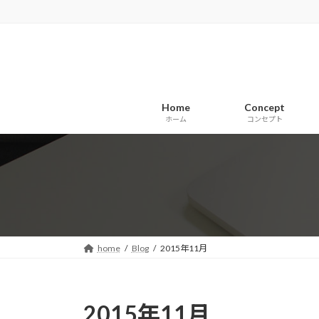
コ
ナ
ン
ビ
テ
ゲ
ン
ー
ツ
シ
へ
ョ
Home
Concept
ス
ン
ホーム
コンセプト
キ
に
ッ
移
プ
動
home
Blog
2015年11月
2015年11月