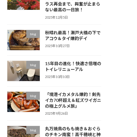
ラス再会まで、興奮が止まら
ない最高の一日旅！
2025年12月5日
秋晴れ最高！瀬戸大橋の下で
blog
アコウ＆タイ爆釣デイ
2025年10月27日
15年目の進化！快適さ倍増の
blog
トイレリニューアル
2025年10月10日
「境港イカメタル爆釣！剣先
blog
イカ70杯超え＆紅ズワイガニ
の極上グルメ旅」
2025年9月26日
丸万焼鳥のもも焼き＆おぐら
blog
のチキン南蛮！高千穂峡と神