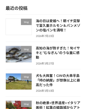
イ
最近の投稿
ブ
海の日は愛媛へ！朝イチ突撃
blog
で富久重ホルモン＆パンメゾ
ンの塩パンを満喫！
2026年7月23日
高知の海が熱すぎた！旬イサ
blog
キと“むなぎん”のうな重に感
動
2026年5月27日
犬も大興奮！GWの大串半島
blog
「時の納屋」が想像以上に最
高だった件
2026年5月10日
秋の絶景×世界遺産×イタリア
blog
美術！紅葉の姫路城からアト