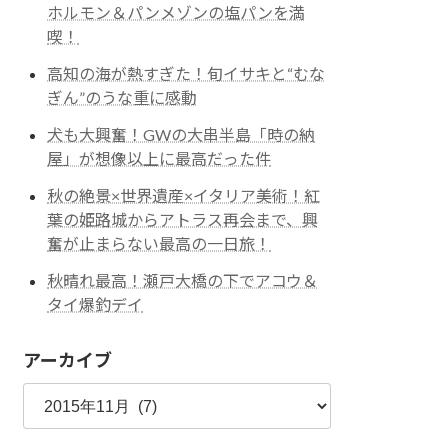
ホルモン＆パンメゾンの塩パンを満
喫！
高知の海が熱すぎた！旬イサキと“むな
ぎん”のうな重に感動
犬も大興奮！GWの大串半島「時の納
屋」が想像以上に最高だった件
秋の絶景×世界遺産×イタリア美術！紅
葉の姫路城からアトラス再会まで、興
奮が止まらない最高の一日旅！
秋晴れ最高！瀬戸大橋の下でアコウ＆
タイ爆釣デイ
アーカイブ
ア
ー
カ