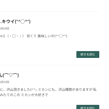
キウイ(*^◯^*)
11月24日
ゃΣ（・□・；） 甘くて 美味しいの(*^◯^*)
続きを読む
ん(⌒▽⌒)
11月23日
に、沢山頂きました(^^;; ミカンにも、沢山種類がありますが 私
みたてのこの ミカンが大好きで
続きを読む