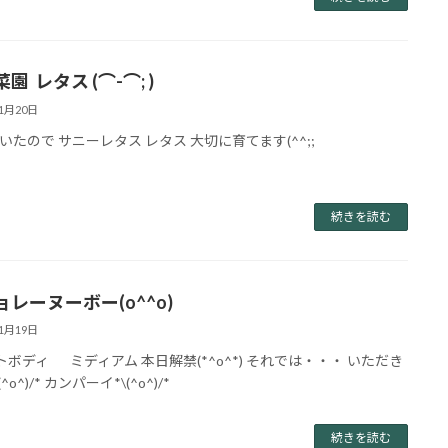
園 レタス (⌒-⌒; )
11月20日
いたので サニーレタス レタス 大切に育てます(^^;;
続きを読む
レーヌーボー(o^^o)
11月19日
ボディ ミディアム 本日解禁(*^o^*) それでは・・・ いただき
^o^)/* カンパーイ*\(^o^)/*
続きを読む