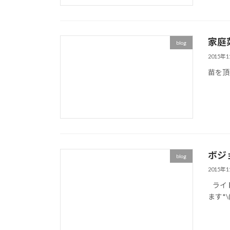
家庭菜
blog
2015年
苗を頂
ボジョ
blog
2015年
ライト
ます*\(