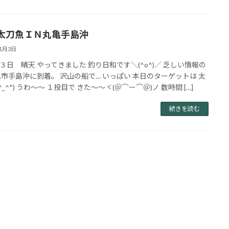
太刀魚ＩＮ丸亀手島沖
11月3日
３日 晴天 やってきました 釣り日和です＼(^o^)／ 乏しい情報の
亀市手島沖に到着。 沢山の船で… いっぱい 本日のターゲットは 太
^_^*) うわ〜〜 １投目で きた〜〜ヾ(＠⌒ー⌒＠)ノ 数時間 […]
続きを読む