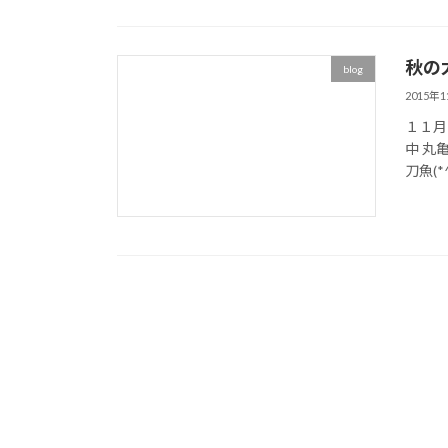
秋の
blog
2015年
１１月
中 丸
刀魚(*