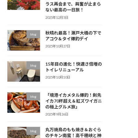
ラス再会まで、興奮が止まら
ない最高の一日旅！
2025年12月5日
秋晴れ最高！瀬戸大橋の下で
blog
アコウ＆タイ爆釣デイ
2025年10月27日
15年目の進化！快適さ倍増の
blog
トイレリニューアル
2025年10月10日
「境港イカメタル爆釣！剣先
blog
イカ70杯超え＆紅ズワイガニ
の極上グルメ旅」
2025年9月26日
丸万焼鳥のもも焼き＆おぐら
blog
のチキン南蛮！高千穂峡と神