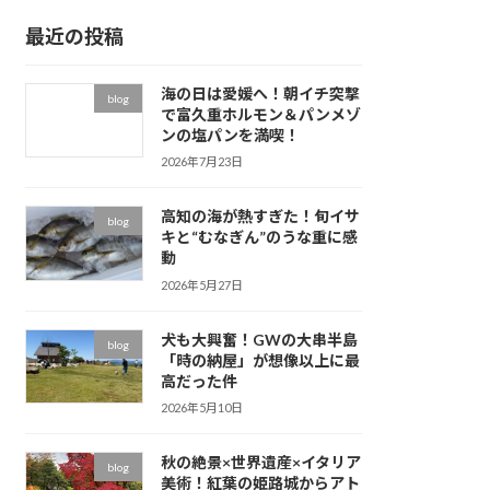
イ
最近の投稿
ブ
海の日は愛媛へ！朝イチ突撃
blog
で富久重ホルモン＆パンメゾ
ンの塩パンを満喫！
2026年7月23日
高知の海が熱すぎた！旬イサ
blog
キと“むなぎん”のうな重に感
動
2026年5月27日
犬も大興奮！GWの大串半島
blog
「時の納屋」が想像以上に最
高だった件
2026年5月10日
秋の絶景×世界遺産×イタリア
blog
美術！紅葉の姫路城からアト