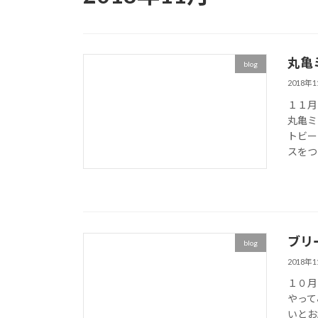
丸亀
blog
2018年
１１月
丸亀ミ
トビー
スをつま
ブリ
blog
2018年
１０月
やって
いとお