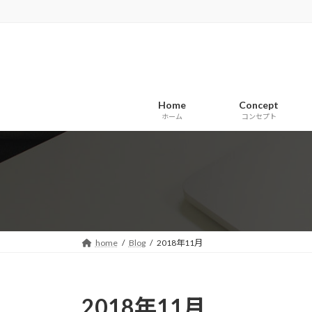
コ
ナ
ン
ビ
テ
ゲ
ン
ー
ツ
シ
へ
ョ
Home
Concept
ス
ン
ホーム
コンセプト
キ
に
ッ
移
プ
動
home
Blog
2018年11月
2018年11月