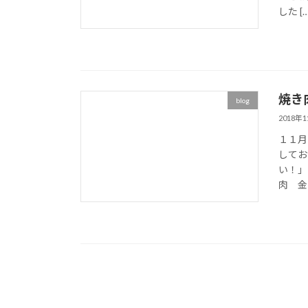
した […
焼き
blog
2018年
１１月
してお
い！」
肉 金