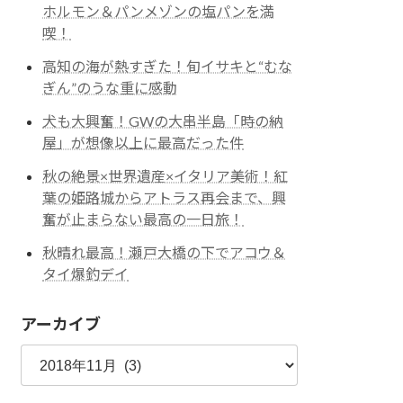
ホルモン＆パンメゾンの塩パンを満
喫！
高知の海が熱すぎた！旬イサキと“むな
ぎん”のうな重に感動
犬も大興奮！GWの大串半島「時の納
屋」が想像以上に最高だった件
秋の絶景×世界遺産×イタリア美術！紅
葉の姫路城からアトラス再会まで、興
奮が止まらない最高の一日旅！
秋晴れ最高！瀬戸大橋の下でアコウ＆
タイ爆釣デイ
アーカイブ
ア
ー
カ