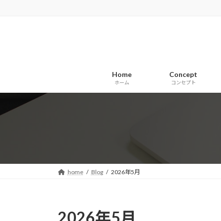
コ
ナ
ン
ビ
テ
ゲ
ン
ー
ツ
シ
へ
ョ
Home
Concept
ス
ン
ホーム
コンセプト
キ
に
ッ
移
プ
動
home
Blog
2026年5月
2026年5月