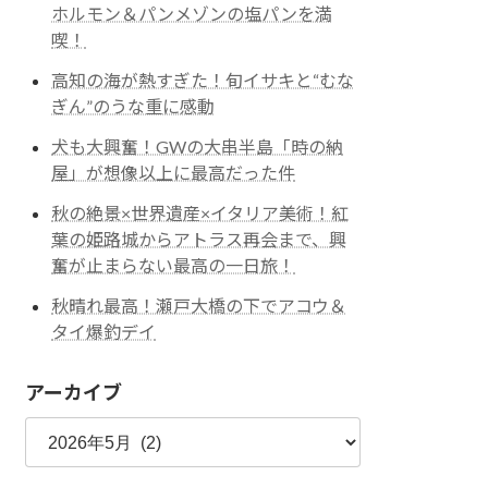
ホルモン＆パンメゾンの塩パンを満
喫！
高知の海が熱すぎた！旬イサキと“むな
ぎん”のうな重に感動
犬も大興奮！GWの大串半島「時の納
屋」が想像以上に最高だった件
秋の絶景×世界遺産×イタリア美術！紅
葉の姫路城からアトラス再会まで、興
奮が止まらない最高の一日旅！
秋晴れ最高！瀬戸大橋の下でアコウ＆
タイ爆釣デイ
アーカイブ
ア
ー
カ