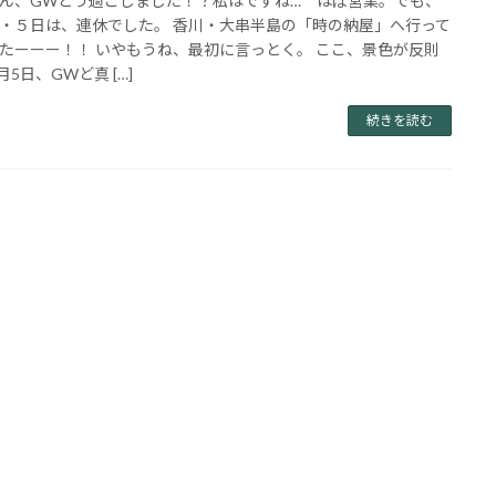
ん、GWどう過ごしました！？私はですね… ほぼ営業。でも、
・５日は、連休でした。 香川・大串半島の「時の納屋」へ行って
たーーー！！ いやもうね、最初に言っとく。 ここ、景色が反則
月5日、GWど真 […]
続きを読む