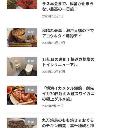
ラス再会まで、興奮が止まら
ない最高の一日旅！
2025年12月5日
秋晴れ最高！瀬戸大橋の下で
blog
アコウ＆タイ爆釣デイ
2025年10月27日
15年目の進化！快適さ倍増の
blog
トイレリニューアル
2025年10月10日
「境港イカメタル爆釣！剣先
blog
イカ70杯超え＆紅ズワイガニ
の極上グルメ旅」
2025年9月26日
丸万焼鳥のもも焼き＆おぐら
blog
のチキン南蛮！高千穂峡と神