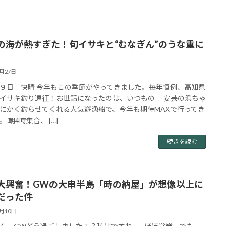
の海が熱すぎた！旬イサキと“むなぎん”のうな重に
5月27日
９日 快晴 今年もこの季節がやってきました。毎年恒例、高知県
イサキ釣り遠征！お世話になったのは、いつもの 「安芸の浜ちゃ
にかく釣らせてくれる人気遊漁船で、今年も期待MAXで行ってき
 朝4時集合、 […]
続きを読む
大興奮！GWの大串半島「時の納屋」が想像以上に
だった件
5月10日