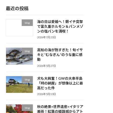
イ
最近の投稿
ブ
海の日は愛媛へ！朝イチ突撃
blog
で富久重ホルモン＆パンメゾ
ンの塩パンを満喫！
2026年7月23日
高知の海が熱すぎた！旬イサ
blog
キと“むなぎん”のうな重に感
動
2026年5月27日
犬も大興奮！GWの大串半島
blog
「時の納屋」が想像以上に最
高だった件
2026年5月10日
秋の絶景×世界遺産×イタリア
blog
美術！紅葉の姫路城からアト