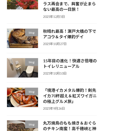
ラス再会まで、興奮が止まら
ない最高の一日旅！
2025年12月5日
秋晴れ最高！瀬戸大橋の下で
blog
アコウ＆タイ爆釣デイ
2025年10月27日
15年目の進化！快適さ倍増の
blog
トイレリニューアル
2025年10月10日
「境港イカメタル爆釣！剣先
blog
イカ70杯超え＆紅ズワイガニ
の極上グルメ旅」
2025年9月26日
丸万焼鳥のもも焼き＆おぐら
blog
のチキン南蛮！高千穂峡と神