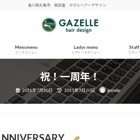
香川県丸亀市 美容室 ガゼルヘアーデザイン
Mensmenu
Ladys menu
Staff
メンズメニュー
レディースメニュー
スタッ
祝！一周年！
最
2011年7月20日
2011年7月20日
gazelle
終
更
新
日
時
:
NIVERSARY