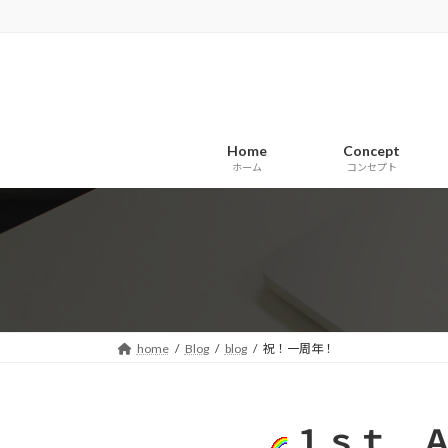
コ
ナ
ン
ビ
テ
ゲ
ン
ー
ツ
シ
へ
ョ
Home
Concept
ス
ン
ホーム
コンセプト
キ
に
ッ
移
プ
動
home
Blog
blog
祝！一周年！
１ｓｔ ＡN