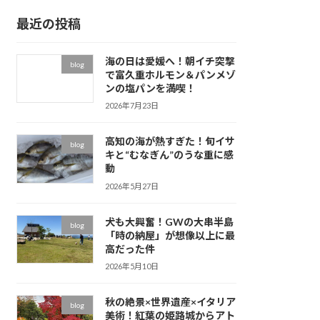
イ
最近の投稿
ブ
海の日は愛媛へ！朝イチ突撃
blog
で富久重ホルモン＆パンメゾ
ンの塩パンを満喫！
2026年7月23日
高知の海が熱すぎた！旬イサ
blog
キと“むなぎん”のうな重に感
動
2026年5月27日
犬も大興奮！GWの大串半島
blog
「時の納屋」が想像以上に最
高だった件
2026年5月10日
秋の絶景×世界遺産×イタリア
blog
美術！紅葉の姫路城からアト