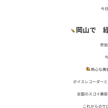
今
岡山で 
参加
熱心な美
ボイスレコーダー
全国のスゴイ美容
これからのサ