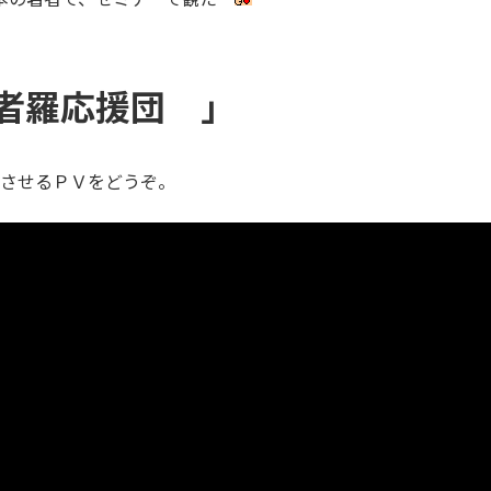
者羅応援団 」
させるＰＶをどうぞ。