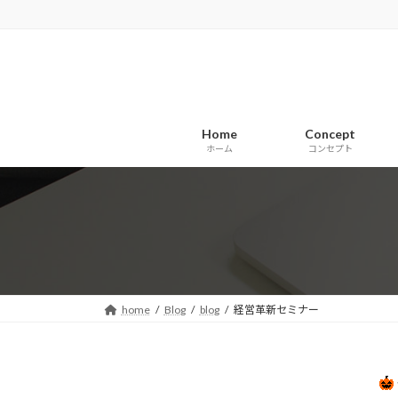
コ
ナ
ン
ビ
テ
ゲ
ン
ー
ツ
シ
へ
ョ
Home
Concept
ス
ン
ホーム
コンセプト
キ
に
ッ
移
プ
動
home
Blog
blog
経営革新セミナー