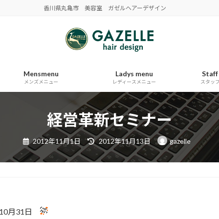
香川県丸亀市 美容室 ガゼルヘアーデザイン
Mensmenu
Ladys menu
Staff
メンズメニュー
レディースメニュー
スタッ
経営革新セミナー
最
2012年11月1日
2012年11月13日
gazelle
終
更
新
日
時
:
10月31日