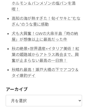
ホルモン＆パンメゾンの塩パンを満
喫！
高知の海が熱すぎた！旬イサキと“むな
ぎん”のうな重に感動
犬も大興奮！GWの大串半島「時の納
屋」が想像以上に最高だった件
秋の絶景×世界遺産×イタリア美術！紅
葉の姫路城からアトラス再会まで、興
奮が止まらない最高の一日旅！
秋晴れ最高！瀬戸大橋の下でアコウ＆
タイ爆釣デイ
アーカイブ
ア
ー
カ