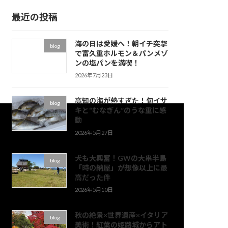
イ
最近の投稿
ブ
海の日は愛媛へ！朝イチ突撃
blog
で富久重ホルモン＆パンメゾ
ンの塩パンを満喫！
2026年7月23日
高知の海が熱すぎた！旬イサ
blog
キと“むなぎん”のうな重に感
動
2026年5月27日
犬も大興奮！GWの大串半島
blog
「時の納屋」が想像以上に最
高だった件
2026年5月10日
秋の絶景×世界遺産×イタリア
blog
美術！紅葉の姫路城からアト