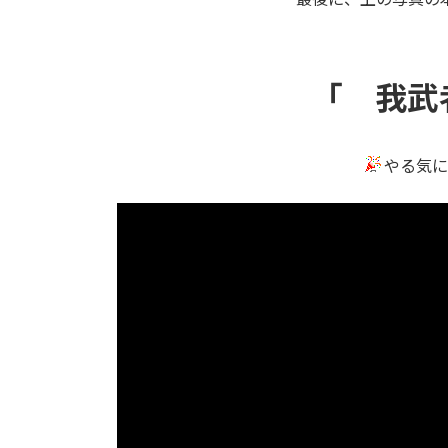
「 我武
やる気に