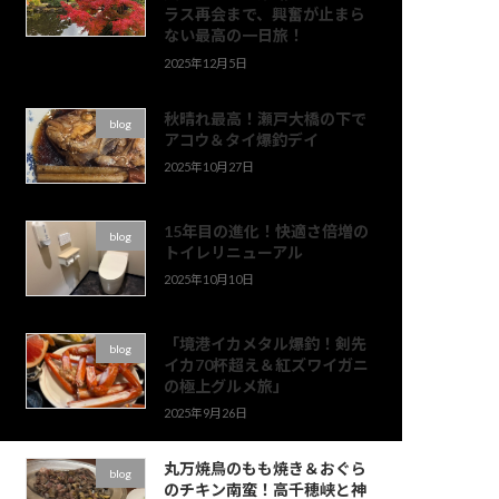
ラス再会まで、興奮が止まら
ない最高の一日旅！
2025年12月5日
秋晴れ最高！瀬戸大橋の下で
blog
アコウ＆タイ爆釣デイ
2025年10月27日
15年目の進化！快適さ倍増の
blog
トイレリニューアル
2025年10月10日
「境港イカメタル爆釣！剣先
blog
イカ70杯超え＆紅ズワイガニ
の極上グルメ旅」
2025年9月26日
丸万焼鳥のもも焼き＆おぐら
blog
のチキン南蛮！高千穂峡と神