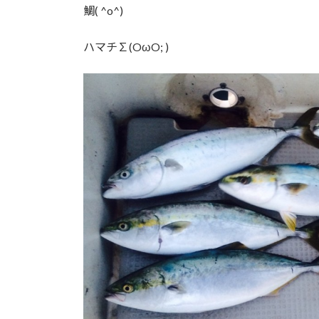
鯛( ^o^)
ハマチ∑(OωO; )