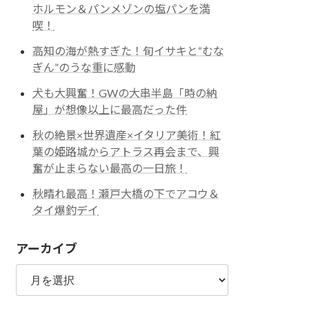
ホルモン＆パンメゾンの塩パンを満
喫！
高知の海が熱すぎた！旬イサキと“むな
ぎん”のうな重に感動
犬も大興奮！GWの大串半島「時の納
屋」が想像以上に最高だった件
秋の絶景×世界遺産×イタリア美術！紅
葉の姫路城からアトラス再会まで、興
奮が止まらない最高の一日旅！
秋晴れ最高！瀬戸大橋の下でアコウ＆
タイ爆釣デイ
アーカイブ
ア
ー
カ