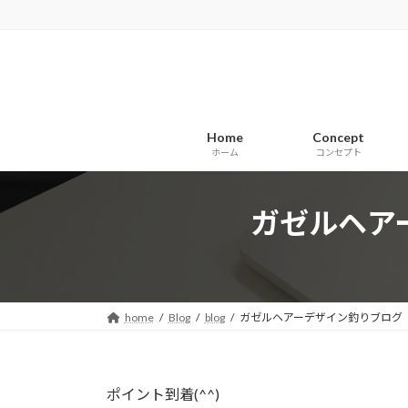
コ
ナ
ン
ビ
テ
ゲ
ン
ー
ツ
シ
へ
ョ
Home
Concept
ス
ン
ホーム
コンセプト
キ
に
ッ
移
プ
動
ガゼルヘア
home
Blog
blog
ガゼルヘアーデザイン釣りブログ
ポイント到着(^^)