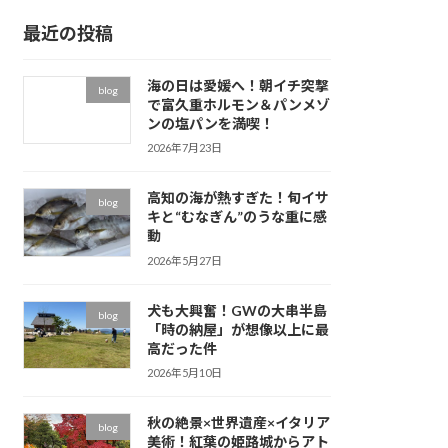
イ
最近の投稿
ブ
海の日は愛媛へ！朝イチ突撃
blog
で富久重ホルモン＆パンメゾ
ンの塩パンを満喫！
2026年7月23日
高知の海が熱すぎた！旬イサ
blog
キと“むなぎん”のうな重に感
動
2026年5月27日
犬も大興奮！GWの大串半島
blog
「時の納屋」が想像以上に最
高だった件
2026年5月10日
秋の絶景×世界遺産×イタリア
blog
美術！紅葉の姫路城からアト