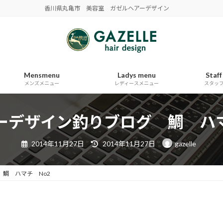
香川県丸亀市 美容室 ガゼルヘアーデザイン
Mensmenu
Ladys menu
Staff
メンズメニュー
レディースメニュー
スタッ
ーデザイン釣りブログ 鯛 ハ
最
2014年11月27日
2014年11月27日
gazelle
終
更
新
日
 鯛 ハマチ No2
時
: