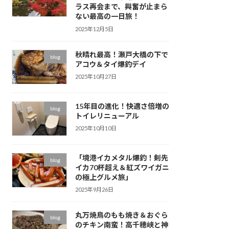
ラス再会まで、興奮が止まら
ない最高の一日旅！
2025年12月5日
秋晴れ最高！瀬戸大橋の下で
blog
アコウ＆タイ爆釣デイ
2025年10月27日
15年目の進化！快適さ倍増の
blog
トイレリニューアル
2025年10月10日
「境港イカメタル爆釣！剣先
blog
イカ70杯超え＆紅ズワイガニ
の極上グルメ旅」
2025年9月26日
丸万焼鳥のもも焼き＆おぐら
blog
のチキン南蛮！高千穂峡と神