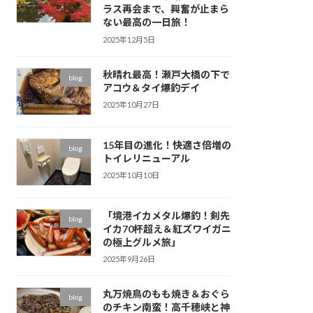
ラス再会まで、興奮が止まら
ない最高の一日旅！
2025年12月5日
秋晴れ最高！瀬戸大橋の下で
blog
アコウ＆タイ爆釣デイ
2025年10月27日
15年目の進化！快適さ倍増の
blog
トイレリニューアル
2025年10月10日
「境港イカメタル爆釣！剣先
blog
イカ70杯超え＆紅ズワイガニ
の極上グルメ旅」
2025年9月26日
丸万焼鳥のもも焼き＆おぐら
blog
のチキン南蛮！高千穂峡と神