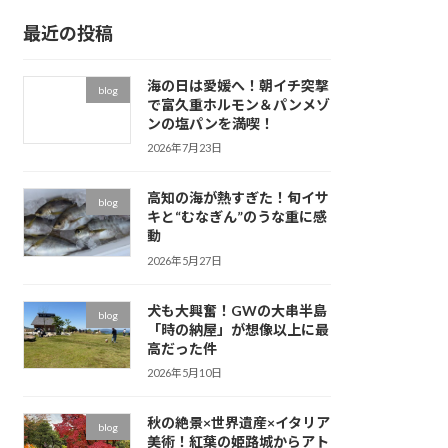
イ
最近の投稿
ブ
海の日は愛媛へ！朝イチ突撃
blog
で富久重ホルモン＆パンメゾ
ンの塩パンを満喫！
2026年7月23日
高知の海が熱すぎた！旬イサ
blog
キと“むなぎん”のうな重に感
動
2026年5月27日
犬も大興奮！GWの大串半島
blog
「時の納屋」が想像以上に最
高だった件
2026年5月10日
秋の絶景×世界遺産×イタリア
blog
美術！紅葉の姫路城からアト