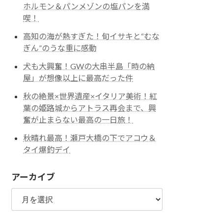
ホルモン＆パンメゾンの塩パンを満
喫！
高知の海が熱すぎた！旬イサキと“むな
ぎん”のうな重に感動
犬も大興奮！GWの大串半島「時の納
屋」が想像以上に最高だった件
秋の絶景×世界遺産×イタリア美術！紅
葉の姫路城からアトラス再会まで、興
奮が止まらない最高の一日旅！
秋晴れ最高！瀬戸大橋の下でアコウ＆
タイ爆釣デイ
アーカイブ
ア
ー
カ