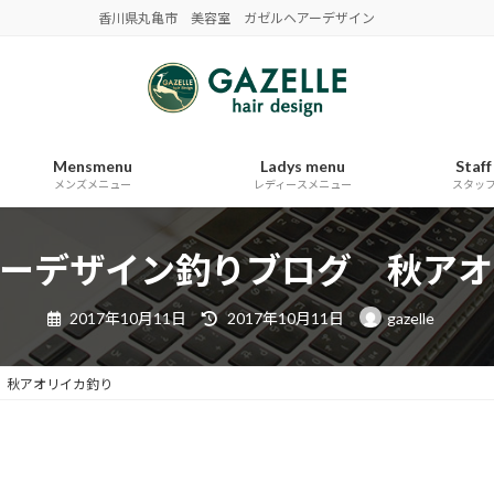
香川県丸亀市 美容室 ガゼルヘアーデザイン
Mensmenu
Ladys menu
Staff
メンズメニュー
レディースメニュー
スタッ
アーデザイン釣りブログ 秋アオ
最
2017年10月11日
2017年10月11日
gazelle
終
更
新
日
 秋アオリイカ釣り
時
: