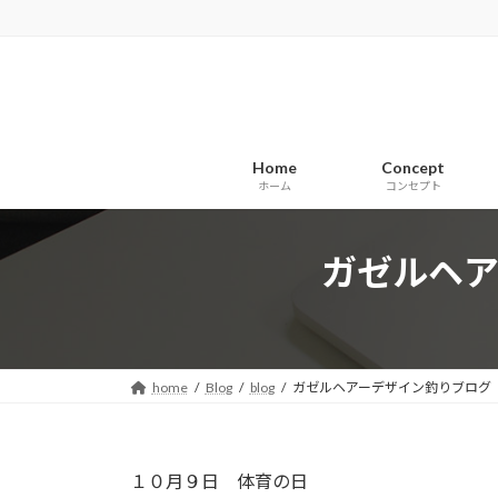
コ
ナ
ン
ビ
テ
ゲ
ン
ー
ツ
シ
へ
ョ
Home
Concept
ス
ン
ホーム
コンセプト
キ
に
ッ
移
プ
動
ガゼルヘ
home
Blog
blog
ガゼルヘアーデザイン釣りブログ
１０月９日 体育の日